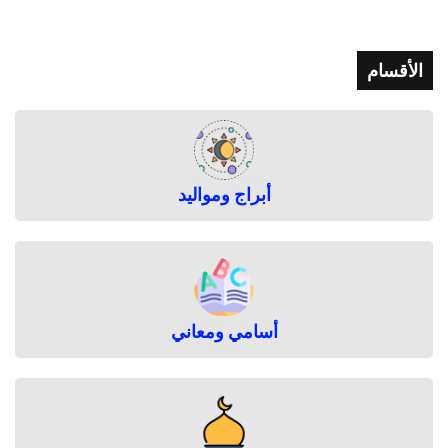
ل
ب
ن
الأقسام
ا
ت
أبراج ومواليد
أسامي ومعاني