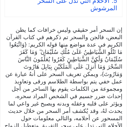
5.
الأحلام التي تدل على السحر
المرشوش
إن السحر أمر حقيقي وليس خرافات كما يظن
البعض، فالجن والسحر تم ذكرهم في كتاب القرآن
الكريم في عدة مواضع منها قوله الكريم: {وَاتَّبَعُوا
مَا تَتْلُو الشَّيَاطِينُ عَلَىٰ مُلْكِ سُلَيْمَانَ ۖ وَمَا كَفَرَ
سُلَيْمَانُ وَلَٰكِنَّ الشَّيَاطِينَ كَفَرُوا يُعَلِّمُونَ النَّاسَ
السِّحْرَ وَمَا أُنزِلَ عَلَى الْمَلَكَيْنِ بِبَابِلَ هَارُوتَ
وَمَارُوتَ}، ويمكن تعريف السحر على أنهُ عبارة عن
عمل خفي يتم بواسطة الطلاسم ورقى وتعاويذ
ومجموعة من الكلمات يقوم بها الساحر من أجل
إحداث ضرر جسيم في الشخص المراد سحره،
ويؤثر على قلبه وعقله وبدنه ويصبح غير واعي لما
يحدث لهُ، وقد يُكشف أمر السحر من خلال حديث
المسحور عن أحلامه، والتالي معلومات حول
الأحلام التي تدل على سحر التفريق وتعطيل الزواج