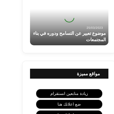
ض
و
ع
ت
ع
25/03/2023
ب
موضوع تعبير عن التسامح ودوره في بناء
ي
المجتمعات
ر
ع
ن
ا
ل
ت
س
مواقع مميزة
ا
م
ح
و
زيادة متابعين انستقرام
د
و
ضع اعلانك هنا
ر