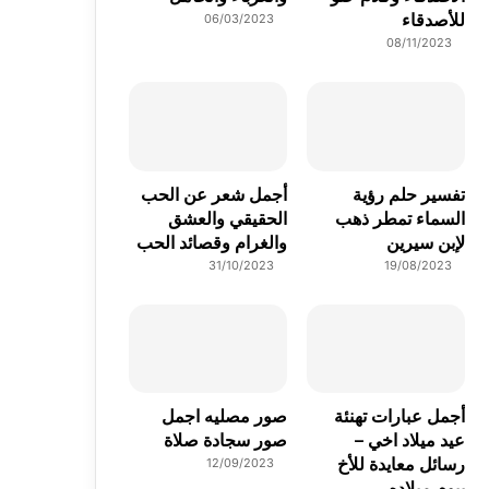
للأصدقاء
06/03/2023
08/11/2023
تفسير حلم رؤية
أجمل شعر عن الحب
السماء تمطر ذهب
الحقيقي والعشق
لإبن سيرين
والغرام وقصائد الحب
31/10/2023
19/08/2023
أجمل عبارات تهنئة
صور مصليه اجمل
عيد ميلاد اخي –
صور سجادة صلاة
رسائل معايدة للأخ
12/09/2023
بيوم ميلاده