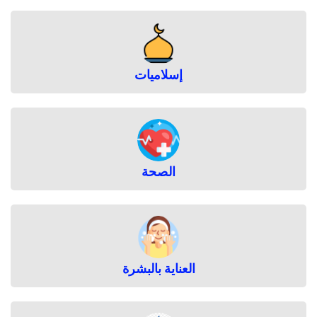
ا
ر
ة
ا
ل
إسلاميات
ب
ش
ر
ة
ا
ل
د
الصحة
ه
ن
ي
ة
العناية بالبشرة