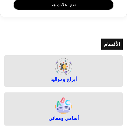
ل
ضع اعلانك هنا
د
ه
ن
ي
ة
م
الأقسام
ا
س
ك
ا
ت
ل
أبراج ومواليد
ت
ف
ت
ي
ح
و
ن
أسامي ومعاني
ض