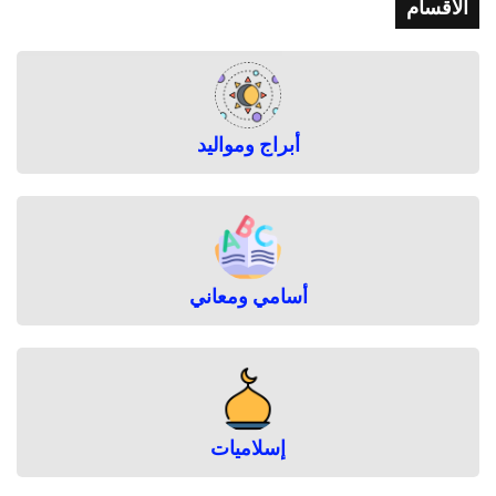
الأقسام
ر
ا
ح
ل
ا
ل
أبراج ومواليد
ح
م
ل
أسامي ومعاني
إسلاميات