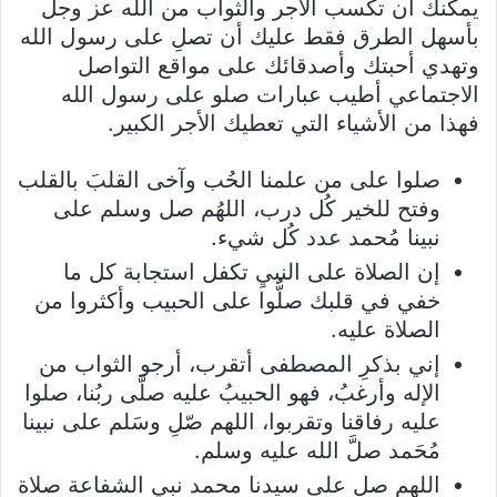
يمكنك أن تكسب الأجر والثواب من الله عز وجل
بأسهل الطرق فقط عليك أن تصلِ على رسول الله
وتهدي أحبتك وأصدقائك على مواقع التواصل
الاجتماعي أطيب عبارات صلو على رسول الله
فهذا من الأشياء التي تعطيك الأجر الكبير.
صلوا على من علمنا الحُب وآخى القلبَ بالقلب
وفتح للخير كُل درب، اللهُم صل وسلم على
نبينا مُحمد عدد كُل شيء.
إن الصلاة على النبيِ تكفل استجابة كل ما
خفي في قلبك صلُّوا على الحبيب وأكثروا من
الصلاة عليه.
إني بذكرِ المصطفى أتقرب، أرجو الثواب من
الإله وأرغبُ، فهو الحبيبُ عليه صلَّى ربُنا، صلوا
عليه رفاقنا وتقربوا، اللهم صّلِ وسَلم على نبينا
مُحَمد صلَّ الله عليه وسلم.
اللهم صل على سيدنا محمد نبي الشفاعة صلاة