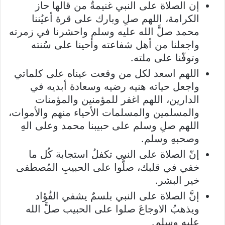
إن الصلاة على النبي غنيمةٌ من قالها حاز
الكرامة، اللهم صلِ وبارك على قرة أعيُننا
محمد صلَّ الله عليه وسلم واحشرنا في زمرته
واجعلنا من أهل شفاعته وأحينا على سُنته
وتوفّنا على ملته.
اللهم اسعد لكل من وقعت عيناه على كلماتي
واجعل حياته هنيه رضيه وسعادة أبديه في
الدارين، اللهم اغفر للمؤمنين والمؤمنات
والمسلمين والمسلمات الأحياء منهم والأموات،
اللهم صلِ وسلم على حبيبنا محمد وعلى الهِ
وصحبهِ وسلم.
إنّ الصلاة على النبي تكفلُ استجابة كُل ما
خفي في قلبك، صلُّوا على الحبيبِ المُصطفى
خير البشر.
إنَّ الصلاة على النبي بلسمٌ يشفي الفُؤاد
ويذهبُ الاوجاعَ صلوا على الحبيب صلَّ الله
عليه وسلم.