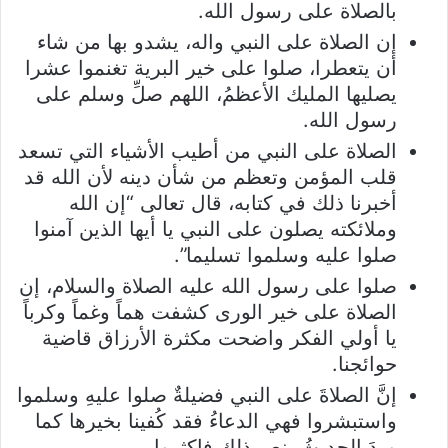
بالصلاة على رسول الله.
إن الصلاة على النبي واله، يشدو بها من شاء
أن يتعطرا، صلوا على خير البرية تغنموا عشرا
يصليها المليك الأعظمُ، اللهم صلِّ وسلم على
رسول الله.
الصلاة على النبي من أطيب الأشياء التي تسعد
قلب المؤمن وتعظم من شأن دينه لأن الله قد
أخبرنا ذلك في كتابه، قال تعالى “إن الله
وملائكته يصلون على النبي يا أيها الذين آمنوا
صلوا عليه وسلموا تسليما”.
صلوا على رسول الله عليه الصلاة والسلام، إن
الصلاة على خير الورى كشفت هماً وغماً وكرباً
يا أولي الفكر واضحت مكثرة الأرزاق قاضية
حوائجنا.
إنَّ الصلاةَ على النبي فضيلةٌ صلوا عليهِ وسلموا
واستبشروا فهي الدعاءُ فقد كُفينا بخيرها كما
وردَ الحديثُ بنصِ ذلك فاكثروا.