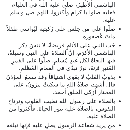
الهاشمي الأطهرُ، صلى عليه الله في العلياء،
فعليه صلوا يا كرام وأكثروا، اللهم صلِ وسلم
عليه.
صلّوا على من جلس على رُكبتيه ليُواسي طفلاً
ماتَ عُصفوره.
حُب النبي على الأنامِ فريضةٌ، لا تنسَ ذكر
الهاشمي الأكرَمِ، إنَّ الصلاةَ على النبي وسيلةٌ،
فيها النجاةُ لكل عبدٍ مُسلمِ، صلُّوا على القمرِ
المُنيرِ فإنهُ، نورٌ تبدَّى في الغمامِ المُظلمِ.
يذوبُ القلبُ لا يقوى اشتياقاً وقد سمعَ المؤذنَ
قال أشهد، صلاةُ اللهِ ما سكبتْ مزونٌ، على
المختار أزكى الخلق أحمد.
بالصلاة على رسول الله تطيب القلوب وترتاح
النفوس، بالصلاة عليه تنور الحياة، فأكثروا من
الصلاة عليه.
من يريد شفاعة الرسول يصلِ عليه فإنها تبلغه