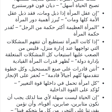
تصبح الحياة أسهل” – ديان فون فورستنبرج
“إن عقل المرأة إذا ذبل ومات، فقد ذبل عقل
الأمة كلها ومات” – تُبرز أهمية دور المرأة
“المرأة العظيمة أكثر حكمة من الرجل” – تُقدر
حكمة المرأة
“إذا كانت المرأة تستطيع أن تتفهم المشكلات
التي تواجهها عند إدارة منزل، فليس من
الصعب عليها استيعاب كل المشكلات المتعلقة
بإدارة دولة” – تُظهر قدرات المرأة القيادية
“أنتن قادرات على صنع المستحيل، وكل خطوة
تتقدمنها تُلهم أجيالاً قادمة” – تُحفز على الإنجاز
“كل امرأة تحمل في داخلها قوة التغيير” –
تُؤكد على القوة الداخلية
“إن الحياة ليست سهلة لأي منا لذلك يجب أن
نكون مثابرين، صابرين، أقوياء، وأن نؤمن
بقدرتنا على التحرر من كل ما يتحكم فينا” –