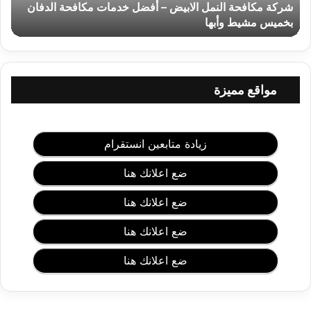
شركة مكافحة النمل الابيض – أفضل خدمات مكافحة الدفان
ح
ة
بخميس مشيط وأبها
ا
ل
ن
م
مواقع مميزة
ل
ا
ل
ا
زيادة متابعين انستقرام
ب
ي
ضع اعلانك هنا
ض
–
ضع اعلانك هنا
أ
ف
ضع اعلانك هنا
ض
ل
ضع اعلانك هنا
خ
د
م