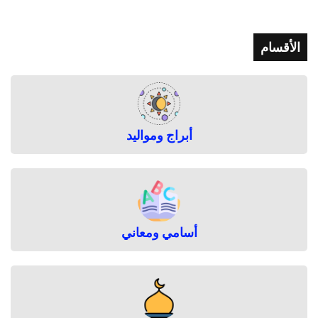
ا
ت
م
الأقسام
ك
ا
ف
ح
ة
ا
أبراج ومواليد
ل
د
ف
ا
ن
ب
خ
أسامي ومعاني
م
ي
س
م
ش
ي