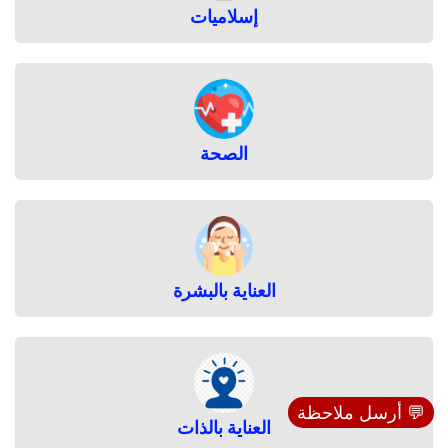
إسلاميات
ط
و
أ
ب
ه
ا
الصحة
العناية بالبشرة
💬 أرسل ملاحظة
العناية بالذات