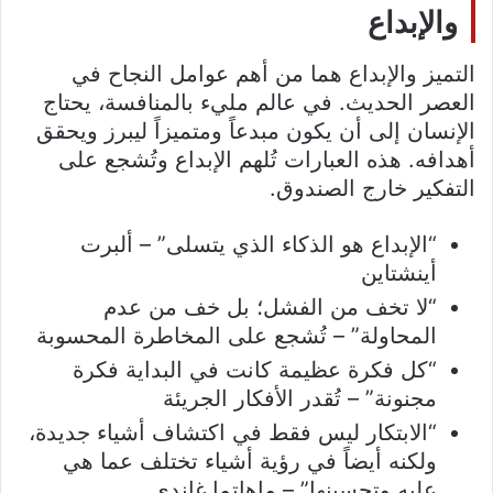
والإبداع
التميز والإبداع هما من أهم عوامل النجاح في
العصر الحديث. في عالم مليء بالمنافسة، يحتاج
الإنسان إلى أن يكون مبدعاً ومتميزاً ليبرز ويحقق
أهدافه. هذه العبارات تُلهم الإبداع وتُشجع على
التفكير خارج الصندوق.
“الإبداع هو الذكاء الذي يتسلى” – ألبرت
أينشتاين
“لا تخف من الفشل؛ بل خف من عدم
المحاولة” – تُشجع على المخاطرة المحسوبة
“كل فكرة عظيمة كانت في البداية فكرة
مجنونة” – تُقدر الأفكار الجريئة
“الابتكار ليس فقط في اكتشاف أشياء جديدة،
ولكنه أيضاً في رؤية أشياء تختلف عما هي
عليه وتحسينها” – ماهاتما غاندي