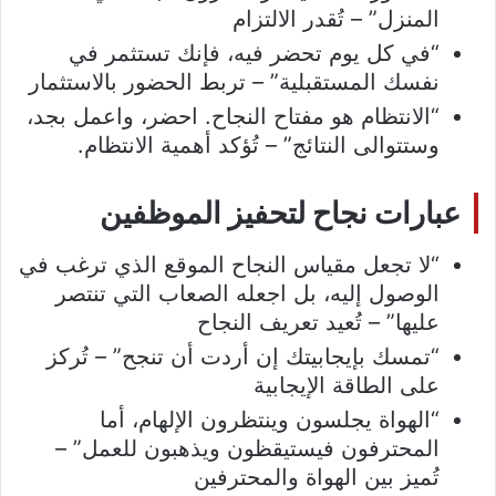
المنزل” – تُقدر الالتزام
“في كل يوم تحضر فيه، فإنك تستثمر في
نفسك المستقبلية” – تربط الحضور بالاستثمار
“الانتظام هو مفتاح النجاح. احضر، واعمل بجد،
وستتوالى النتائج” – تُؤكد أهمية الانتظام.
عبارات نجاح لتحفيز الموظفين
“لا تجعل مقياس النجاح الموقع الذي ترغب في
الوصول إليه، بل اجعله الصعاب التي تنتصر
عليها” – تُعيد تعريف النجاح
“تمسك بإيجابيتك إن أردت أن تنجح” – تُركز
على الطاقة الإيجابية
“الهواة يجلسون وينتظرون الإلهام، أما
المحترفون فيستيقظون ويذهبون للعمل” –
تُميز بين الهواة والمحترفين