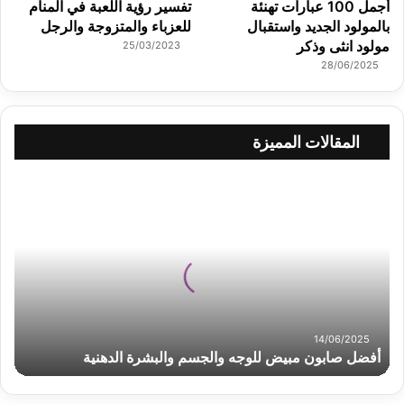
أجمل 100 عبارات تهنئة
تفسير رؤية اللعبة في المنام
بالمولود الجديد واستقبال
للعزباء والمتزوجة والرجل
مولود انثى وذكر
25/03/2023
28/06/2025
المقالات المميزة
أ
ف
ض
ل
ص
ا
ب
و
ن
14/06/2025
م
أفضل صابون مبيض للوجه والجسم والبشرة الدهنية
ب
ي