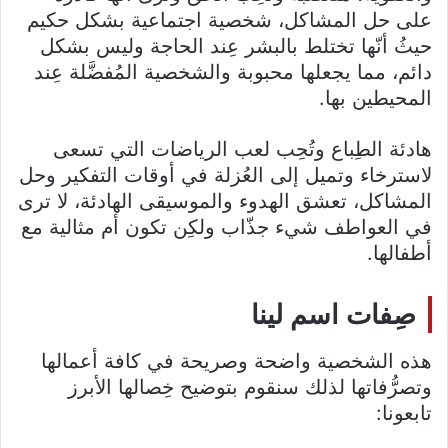
على حل المشاكل، شخصية اجتماعية بشكل حكيم
حيثُ أنّها تختلط بالبشر عِند الحاجة وليس بشكل
دائم، مما يجعلها محبوبة والشخصية المُفضَّلة عِند
المحيطين بها.
هادئة الطِباع وتُحِب لعب الرياضات التي تسعى
لاسترخاء وتميل إلى العُزلة في أوقات التفكير وحل
المشاكل، تعشق الهدوء والموسيقى الهادئة، لا ترى
في العواطف شيء جذّاب ولكِن تكون أم مثالية مع
أطفالها.
صِفات اسم لينا
هذه الشخصية واضحة وصريحة في كافة أعمالها
وتصرُّفاتها لذلك سنقوم بتوضيح خِصالها الأبرز
تابعونا: