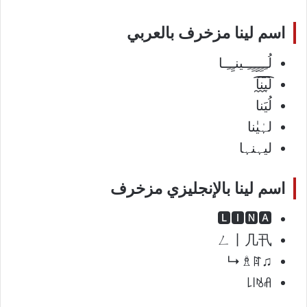
اسم لينا مزخرف بالعربي
لُـِـِِـِِِـِِـِـينـِِـِـا
ل̯͡ي̯͡ن̯͡ا
لُيَنا
لہٰيٰنا
ليہنہا
اسم لينا بالإنجليزي مزخرف
🅻🅸🅽🅰
ㄥ丨几卂
♫ꍏ♗↳
ꂚꋬ꒐꒒