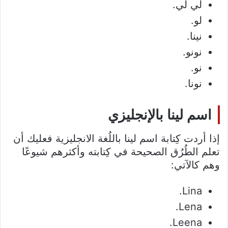
لي لي.
لو.
نينا.
نونو.
نو.
نونا.
اسم لينا بالإنجليزي
إذا أردت كِتابة اسم لينا باللُغة الانجليزية فعليك أن
تعلم الطُرُق الصحيحة في كِتابته وأكثرهم شيوعًا
وهم كالآتي:
Lina.
Lena.
Leena.