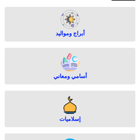
د
ه
ن
ي
ة
أبراج ومواليد
أسامي ومعاني
إسلاميات