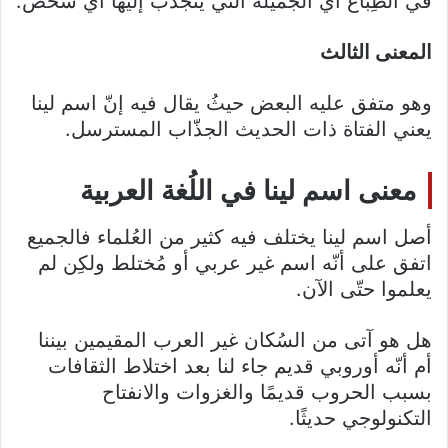
في الطِباع أي الجميلة التي ينجذب إليها أي شخص.
المعنى الثالث
وهو متفق عليه البعض حيثُ يقال فيه إنّ اسم لينا
يعني الفتاة ذات الحديث الجذّاب المسترسل.
معنى اسم لينا في اللُغة العربية
أصل اسم لينا يختلف فيه كثير من العُلماء فالجميع
اتفق على أنّه اسم غير عربي أو مُختلط ولكِن لم
يعلموا حتّى الآن.
هل هو آتى من السُكان غير العرب المقيمين بيننا
أم أنّه أوروبي قديم جاء لنا بعد اختلاط الثقافات
بسبب الحروب قديمًا والغزوات والانفتاح
التكنولوجي حديثًا.