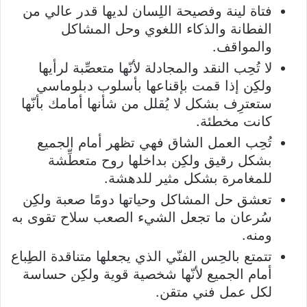
فتاة لينة وفصيحة اللِسان لديها قدر عالي من
الفطانة والذكاء اللغوي وحل المشاكل
والمواقف.
لا تُحِب النقد والمجادلة لأنّها متعصِّبة لرأيها
ولكِن إذا قمت بإقناعها بأسلوب دبلوماسي
ستعترِف بشكل لا يُقلل من شأنها أمامك بأنّها
كانت مخطئة.
تُحِب العمل الشاق فهي تظهر أمام الجميع
بشكل رقيق ولكِن بداخلها روح متعطِّشة
للمغامرة بشكل مثير للدهشة.
تعشق حل المشاكل وحياتها دومًا صعبة ولكِن
سُرعان ما تجعل الشيء الصعب سلاح تقوى به
ومنه.
تتمتع بالحِس الفنّي الذي يجعلها متناقدة الطِباع
أمام الجميع لأنّها شخصية قوية ولكِن حساسة
لكل عمل فني متقن.