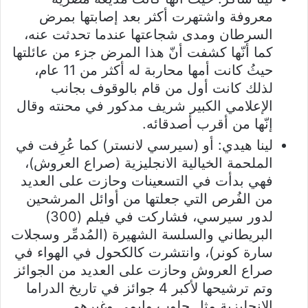
معروفة واشتهرت أكثر بعد إصابتها بمرض
السرطان ومدى شجاعتها عندما تحدثت عنه،
كما أنّها كشفت أنّ هذا المرض جزء من عائلتها
حيثُ كانت أمها محاربة له أكثر من 11 عام،
لذلك كانت أول من قام بالوقوف بجانب
الإعلامي الكبير شريف مدكور في محنته وقال
إنّها من أقرب أصدقائه.
لينا هيدي: أو (سيرسي لانستر) كما عُرِفت في
الملحمة الخيالية الانجليزية (صراع العروش)،
فهي بدأت في التسعينات وحازت على العديد
من الفُرص التي جعلتها من أوائل المرشحين
لدور سيرسي، فشاركت في فيلم (300)
البريطاني والسلسة الشهيرة (المُدمِّر وسجلات
سارة كونر)، وانتشرت كالكحول في الهواء في
صراع العروش وحازت على العديد من الجوائز
وتم ترشيحها لأكبر 4 جوائز في تاريخ الدراما
الانجليزية مثل جلوب وإيمي وغيرهم.