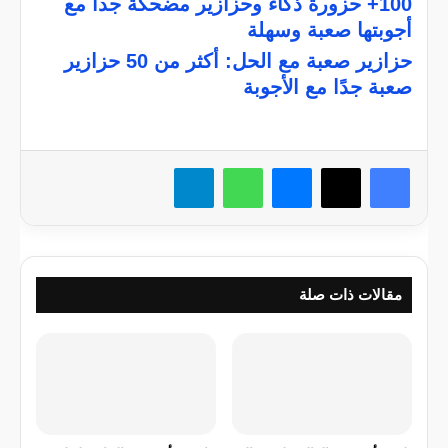
100+ حزورة ذكاء وحزازير مضحكة جدا مع
أجوبتها صعبة وسهلة
حزازير صعبة مع الحل: أكثر من 50 حزازير
صعبة جدًا مع الأجوبة
فيسبوك
X
ماسنجر
واتساب
تيلقرام
مقالات ذات صلة