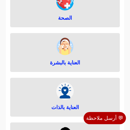
ا
ع
الصحة
ا
ل
ب
ش
ر
العناية بالبشرة
ة
العناية بالذات
💬 أرسل ملاحظة