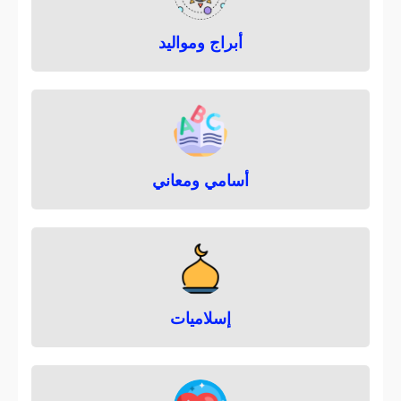
ن
ا
أبراج ومواليد
ت
ر
ي
ل
أسامي ومعاني
م
خ
ت
ل
ف
إسلاميات
أ
ن
و