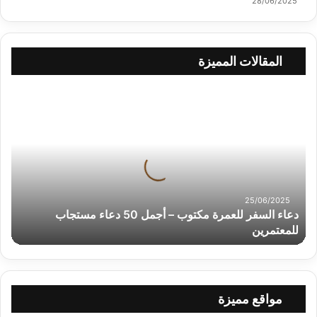
28/06/2025
المقالات المميزة
د
ع
ا
ء
ا
ل
س
ف
25/06/2025
دعاء السفر للعمرة مكتوب – أجمل 50 دعاء مستجاب
ر
ل
للمعتمرين
ل
ع
م
ر
مواقع مميزة
ة