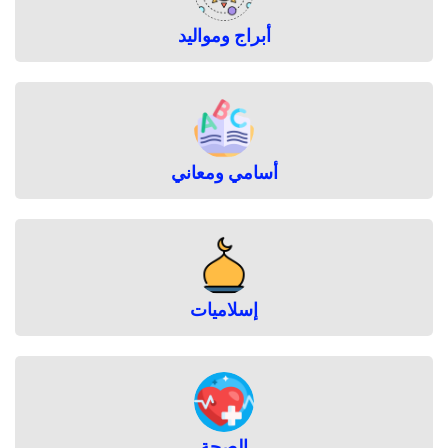
ل
أبراج ومواليد
ل
م
ع
ت
م
ر
ي
أسامي ومعاني
ن
إسلاميات
الصحة