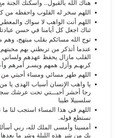
هنأك الله بالقبول.. واسكنك الجنة 
اللهم سخر له القلوب واحفظه من ك
اللهم أنت الواهب لا سواك والمعطي لم
ثناك اجعل كل أيامنا في حسن عبادتك 
توج الله مسائكم بقلب مبتهج، وهم 
عندما أتذكر من تربطني بهم محبتهم ت
القلب مازال يحفظ عهدهم ولساني يل
كربهـم وأزل همهم ويسـر أمرهم وأعز
اللهم طهر مسائي ومساء أحبتي من اله
يا واهب الإنسان أسباب الهدى يا من 
رجا أحشر أحبـــتي تحت عرشك سجدا 
سلسبيلا طيبا
اللهم في هذا المساء استجب لنا ما نع
نستطع قوله.
أمسينا وأمسى الملك لله، ربي أسألك 
بك من شر هذه الليلة وشر ما بعدها.