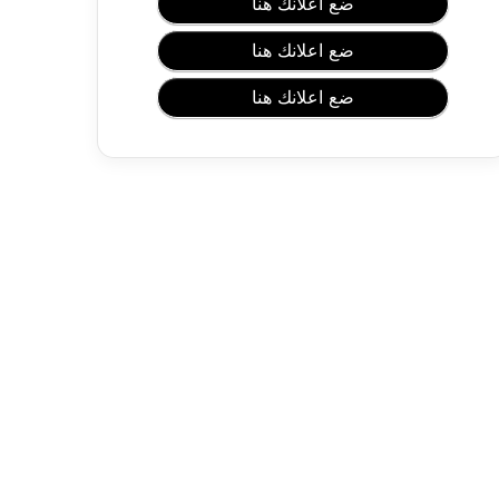
ة
ضع اعلانك هنا
+
3
ضع اعلانك هنا
0
د
ضع اعلانك هنا
ع
ا
ء
ع
ل
ى
ا
ل
ظ
ا
ل
م
س
ر
ي
ع
ا