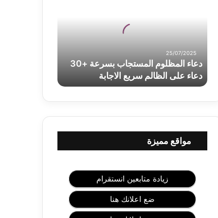
ا
ء
ا
ل
م
25/07/2025
ظ
دعاء المظلوم المستجاب بسرعة +30
ل
دعاء على الظالم سريع الاجابة
و
م
ا
ل
م
س
ت
مواقع مميزة
ج
ا
ب
ب
زيادة متابعين انستقرام
س
ر
ضع اعلانك هنا
ع