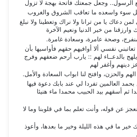
مع الرسول.. وجعل جمعتك فاتحة بهجة لا تزول
ل سوء واسعده ما تعاقب الشروق والغروب
ن دعاك يا من ترانا ولا نراك وتعطينا ولا نبلغ
وارزقنا من خير الدنيا ونعيم الآخرة
منفرج، وصحة عامرة، وسعادة غامرة.
عاتبني نفسي ألا أوافيهم حقهم فأواسيها بأن
هج بالدعــاء لهم :: يارب أرحم ضعفهم وفرج
 دينهم وأغفر لهم
م والحزن، وافتح لنا ابواب السعادة والأمل.
بحمد العالمين تفردا لي عند بابك دعوة فيها
ثم أسقهم بيد الحبيب محمدا ماء هنيئا
جز عن قوله، وأنت تعلم بما في قلوبنا وما لا
خير ما في هذه الليلة وخير ما بعدها، وأعوذ