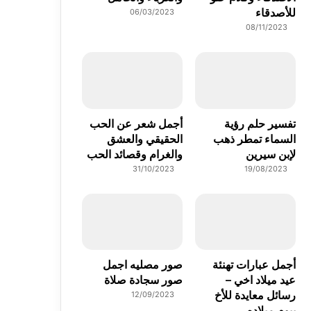
للأصدقاء
06/03/2023
08/11/2023
تفسير حلم رؤية
أجمل شعر عن الحب
السماء تمطر ذهب
الحقيقي والعشق
لإبن سيرين
والغرام وقصائد الحب
31/10/2023
19/08/2023
أجمل عبارات تهنئة
صور مصليه اجمل
عيد ميلاد اخي –
صور سجادة صلاة
رسائل معايدة للأخ
12/09/2023
بيوم ميلاده