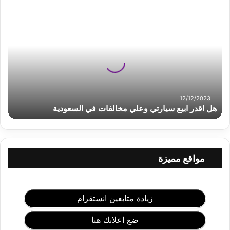
ه
ل
ا
ق
د
ر
ا
ب
ي
12/12/2023
ع
هل اقدر ابيع سيارتي وعلي مخالفات في السعودية
س
ي
ا
ر
مواقع مميزة
ت
ي
و
ع
زيادة متابعين انستقرام
ل
ي
ضع اعلانك هنا
م