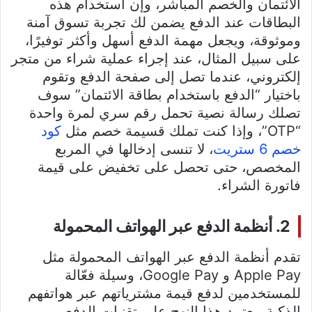
الائتمان والخصم المباشر، وإن استخدام هذه
البطاقات عند الدفع يضمن لك تجربة تسوق آمنة
وموثوقة، ويجعل مهمة الدفع أسهل وأكثر توفيرًا،
على سبيل المثال، عند إجراء عملية شراء من متجر
إلكتروني، عندما تصل إلى صفحة الدفع وتقوم
باختيار “الدفع باستخدام بطاقة الائتمان” سوف
تصلك رسالة نصية تحمل رقم سري لمرة واحدة
“OTP”، وإذا كنت تملك قسيمة خصم مثل
كود
خصم 6 ستريت
، لا تنسى إدخالها في المربع
المخصص، حتى تحصل على تخفيض على قيمة
فاتورة الشراء.
2. أنظمة الدفع عبر الهواتف المحمولة
تقدم أنظمة الدفع عبر الهواتف المحمولة مثل
Apple Pay و Google Pay، وسيلة فعّالة
للمستخدمين لدفع قيمة مشترياتهم عبر هواتفهم
الذكية، يعتمد هذا النهج على تقنيات الدفع