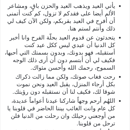
يأتي العيد ويذهب العيد والحزن باقٍ، ومشاعر
الألم أيضا على فقدكم لا تزول، كم كنت أتمنى
أن أفرح في العيد بقربكم، ولكن الآن كيف لي
ذلك وأنتم لستم هنا.
يتحدثون عن قدوم العيد بحلّة الفرح وانا أخبر
كل الدنيا أن عيدي ليس ككل عيد كنت
أستقبله، فهو بدونك، وبدون بسمتك التي أحبها،
فكيف لي أن أبتسم دون أن أرى ذلك الوجه
السموح، رحمك الله وأحسن مثواك.
رحت فغاب صوتك، ولكن مما زالت ذكراك
بكل أرجاء المنزل، يقبل العيد ونحن نموت
شوقا لك، فكيف لنا أن نستقبله دون رؤيتك.
اللهُم أرحم وجهاً شاركنا عيدنا أعواماً عديدة،
كل عام وانت الغائب بيننا الحاضر في قلوبنا يا
من أوجعني رحيلك وان رحلت من الدنيا فلن
ترحل من قلوبنا.