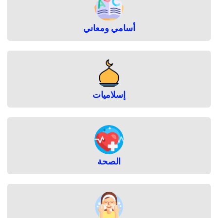
ر
ا
ء
أسامي ومعاني
ع
م
ل
ي
ة
ج
إسلاميات
ر
ا
ح
ي
ة
ص
ع
الصحة
ب
ة