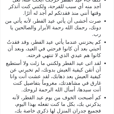
أجد منه أي سبب للفرحة، ولكنني كنت أتذكر
وقتها أنني منذ فقدتكم لم أجد له أثرًا.
صرت أخشى أن يأتي عيد الفطر، لأنه يأتي من
دونك، رحمك الله رحمة الأبرار والصالحين يا
رب.
كم يحزنني عندما يأتي عيد الفطر، وقد فقدتُ
أحبتي بعد أن كانوا فرحتي في العيد، وبعد أن
كانوا هم عيدي الذي لا تنتهي فرحته.
لقد اتى عيد الفطر ولكنني ما زلت ولا أستطيع
أن أتقن كيفية العيش بدونك، لم تخبرني عن
كيفية العيش بعد ذهابك، لقد عشت أنت وانا
غارق في مشاهدتك، مغروماً بتفاصيل كنت
أنت سيدها، أسأل الله الرحمة لروحك.
كم أصبحت الخوف من يوم عيد الفطر، لأنه
يذكرني بك، بكل ما كنت تفعله بهذا اليوم،
فجميع جدران المنزل لها ذكرى خاصة بك،