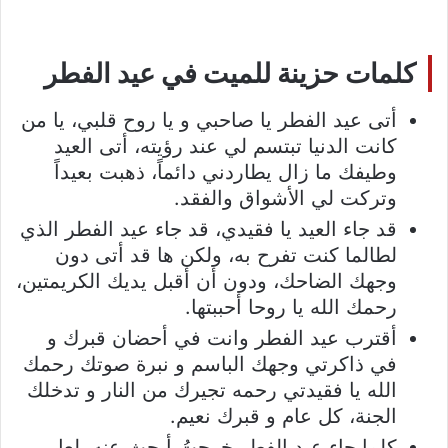
كلمات حزينة للميت في عيد الفطر
أتى عيد الفطر يا صاحبي و يا روح قلبي، يا من
كانت الدنيا تبتسم لي عند رؤيته، أتى العيد
وطيفك ما زال يطاردني دائماً، ذهبت بعيداً
وتركت لي الأشواق والفقد.
قد جاء العيد يا فقيدي، قد جاء عيد الفطر الذي
لطالما كنت تفرح به، ولكن ها قد أتى دون
وجهك الضاحك، ودون أن أقبل يديك الكريمتين،
رحمك الله يا روحا أحببتها.
أقترب عيد الفطر وانت في أحضان قبرك و
في ذاكرتي وجهك الباسم و نبرة صوتك رحمك
الله يا فقيدتي رحمه تجيرك من النار و تدخلك
الجنة، كل عام و قبرك نعيم.
كلما جاء عيد الفطر خرجتُ أبحث عنه، لعل