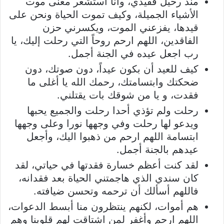
منذ رحيل فقيدي، وأنا استشعر معنى موت
الأشياء الجميلة، وكيف تموت الحياة ونحن على
قيدها، يفزعني الموت، ويكسرني حزن
الفاقدين، اللهم ارحم روحاً التي رحلت إليك، يا
رب اجعل عيده في الجنة أجمل.
كيف للعيد أن بكون عيداً، دون صوتك، دون
ضحكتك وابتسامتك، رحمك الله يا أغلى ما
فقدت، و يا من شوقك بات يقتلني.
رحلت ولم تؤذي أحدا رحلت والجميع يحبها
ويدعو لها رحلت وفي وجهها نورا وعلى وجهها
ابتسامة اللهم ارحم من ذهبوا اليك، وأجعل
عيدهم بالجنة أجمل.
لقد كنت أعظم خسارة فقدتها في حياتي، لقد
كان سندي الذي هاجمتني الحياة بعد فقدانه،
فاللهم أسألك أن ترحمه وتحسن ضيافته.
هم أموات، لكنهم ينتظرون منا أبسط الدعوات،
اللهم ارحم وأغفر لمن اشتاقت لهم قلوبنا وهم