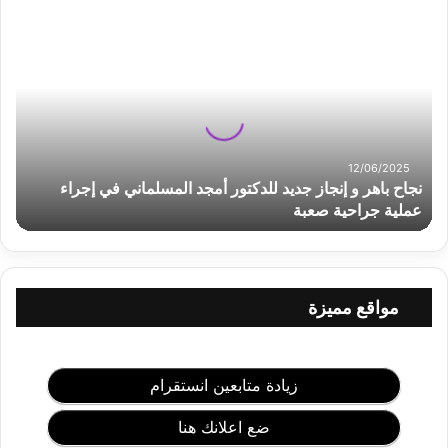
ن
ج
ا
ح
ب
ا
ه
ر
12/06/2025
نجاح باهر و إنجاز جديد للدكتور أمجد المسلماني في إجراء
و
إ
عملية جراحية صعبة
ن
ج
ا
ز
مواقع مميزة
ج
د
ي
د
زيادة متابعين انستقرام
ل
ل
ضع اعلانك هنا
د