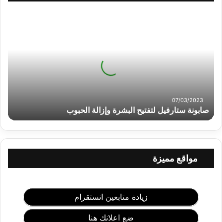
ص
ا
ب
و
ن
ة
س
ت
ا
07/03/2023
ر
صابونة ستارفيل لتفتيح البشرة وإزالة الحبوب
ف
ي
ل
ل
مواقع مميزة
ت
ف
ت
ي
زيادة متابعين انستقرام
ح
ا
ضع اعلانك هنا