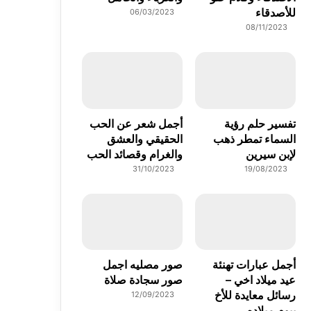
للأصدقاء
06/03/2023
08/11/2023
تفسير حلم رؤية
أجمل شعر عن الحب
السماء تمطر ذهب
الحقيقي والعشق
لإبن سيرين
والغرام وقصائد الحب
31/10/2023
19/08/2023
أجمل عبارات تهنئة
صور مصليه اجمل
عيد ميلاد اخي –
صور سجادة صلاة
رسائل معايدة للأخ
12/09/2023
بيوم ميلاده