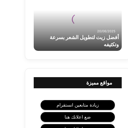
ض
ل
ز
ي
ت
20/06/2025
ل
أفضل زيت لتطويل الشعر بسرعة
ت
وتكثيفه
ط
و
ي
ل
ا
ل
ش
مواقع مميزة
ع
ر
ب
س
زيادة متابعين انستقرام
ر
ع
ضع اعلانك هنا
ة