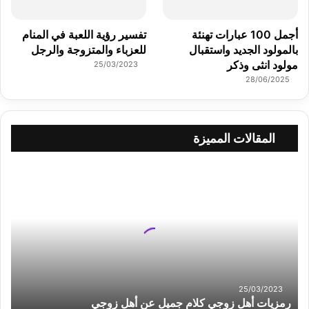
أجمل 100 عبارات تهنئة
تفسير رؤية اللعبة في المنام
بالمولود الجديد واستقبال
للعزباء والمتزوجة والرجل
مولود انثى وذكر
25/03/2023
28/06/2025
المقالات المميزة
ر
م
ز
ي
ا
ت
أ
ه
ل
25/03/2023
ز
رمزيات أهل زوجي كلام جميل عن أهل زوجي