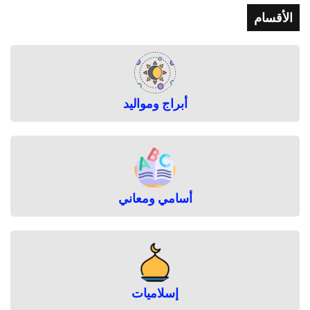
الأقسام
أبراج ومواليد
أسامي ومعاني
إسلاميات