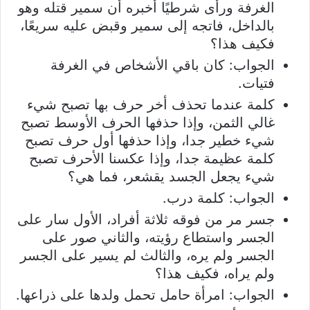
الغرفة ورأى شرطيًا أخبره أن سمير قتله وهو
بالداخل، فاتجه إلى سمير وقبض عليه سريعًا،
فكيف هذا؟
الجواب: كان باقي الأشخاص في الغرفة
فتيات.
كلمة عندما تحذف أخر حرف بها تصبح شيء
غالي الثمن، وإذا حذفها الحرف الأوسط تصبح
شيء خطير جدا، وإذا حذفها أول حرف تصبح
كلمة عظيمة جدا، وإذا عكسنا الأحرف تصبح
شيء يجعل الجسد يقشعر، فما هي؟
الجواب: كلمة درب.
جسر مر من فوقه ثلاثة أفراد، الأول سار على
الجسر واستطاع رؤيته، والثاني صور على
الجسر ولم يره، والثالث لم يسير على الجسر
ولم يراه، فكيف هذا؟
الجواب: امرأة حامل تحمل ولدها على ذراعها.