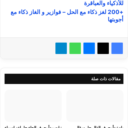
للأذكياء والعباقرة
+200 لغز ذكاء مع الحل – فوازير و الغاز ذكاء مع
أجوبتها
فيسبوك
X
ماسنجر
واتساب
تيلقرام
مقالات ذات صلة
بلد تبدأ بحرف الذال حل سؤال
نبات يبدأ بحرف الحاء حل لغز اسماء