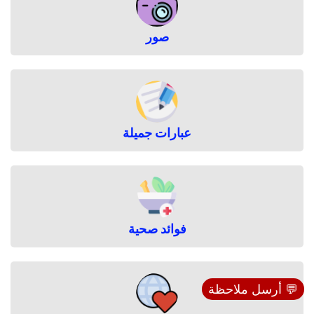
صور
عبارات جميلة
فوائد صحية
💬 أرسل ملاحظة