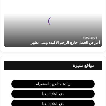
ع
ر
ا
ض
ا
ل
ح
م
11/02/2023
ل
أعراض الحمل خارج الرحم الأكيدة ومتى تظهر
خ
ا
ر
ج
مواقع مميزة
ا
ل
ر
ح
زيادة متابعين انستقرام
م
ا
ضع اعلانك هنا
ل
أ
ضع اعلانك هنا