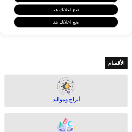
ك
ي
ضع اعلانك هنا
د
ة
ضع اعلانك هنا
و
م
ت
ى
ت
ظ
الأقسام
ه
ر
أبراج ومواليد