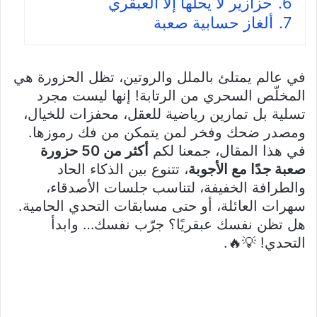
6.
حزازير لا يحلها إلا العبقري
7.
ألغاز حسابية صعبة
في عالم يمتلئ بالملل والروتين، تظل الحزورة هي
المخلّص السحري من الرتابة! إنها ليست مجرد
تسلية بل تمارين رياضية للعقل، محفزات للخيال،
ومصدر ضحك وفخر لمن يتمكن من فك رموزها.
في هذا المقال، جمعنا لكم
أكثر من 50 حزورة
صعبة جدًا مع الأجوبة
، تتنوع بين الذكاء الحاد
والطرافة الخفيفة، لتناسب جلسات الأصدقاء،
سهرات العائلة، أو حتى مسابقات التحدي الحامية.
هل تظن نفسك عبقريًا؟ جرّب نفسك… وابدأ
التحدي! 💡🔥.