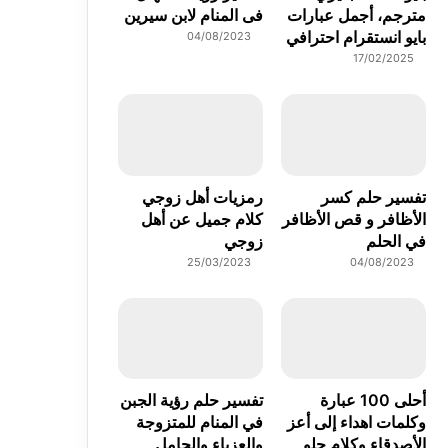
مترجم، أجمل عبارات
فى المنام لابن سيرين
بايو انستقرام احترافي
04/08/2023
17/02/2025
تفسير حلم كسر
رمزيات أهل زوجي
الأظافر و قص الأظافر
كلام جميل عن أهل
في الحلم
زوجي
25/03/2023
04/08/2023
أحلى 100 عبارة
تفسير حلم رؤية الجبن
وكلمات اهداء إلى أعز
في المنام للمتزوجة
الأصدقاء وكلام حلو
والعزباء والحامل