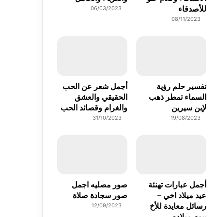
للأصدقاء
06/03/2023
08/11/2023
تفسير حلم رؤية
أجمل شعر عن الحب
السماء تمطر ذهب
الحقيقي والعشق
لإبن سيرين
والغرام وقصائد الحب
31/10/2023
19/08/2023
أجمل عبارات تهنئة
صور مصليه اجمل
عيد ميلاد اخي –
صور سجادة صلاة
رسائل معايدة للأخ
12/09/2023
بيوم ميلاده