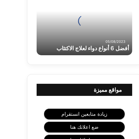
ض
ل
6
أ
ن
و
ا
05/08/2023
أفضل 6 أنواع دواء لعلاج الاكتئاب
ع
د
و
ا
ء
ل
ع
مواقع مميزة
ل
ا
ج
ا
زيادة متابعين انستقرام
ل
ا
ضع اعلانك هنا
ك