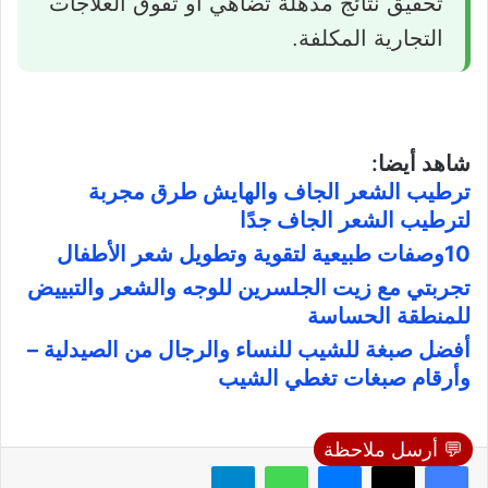
تحقيق نتائج مذهلة تضاهي أو تفوق العلاجات
التجارية المكلفة.
شاهد أيضا:
ترطيب الشعر الجاف والهايش طرق مجربة
لترطيب الشعر الجاف جدًا
10وصفات طبيعية لتقوية وتطويل شعر الأطفال
تجربتي مع زيت الجلسرين للوجه والشعر والتبييض
للمنطقة الحساسة
أفضل صبغة للشيب للنساء والرجال من الصيدلية –
وأرقام صبغات تغطي الشيب
💬 أرسل ملاحظة
فيسبوك
X
ماسنجر
واتساب
تيلقرام