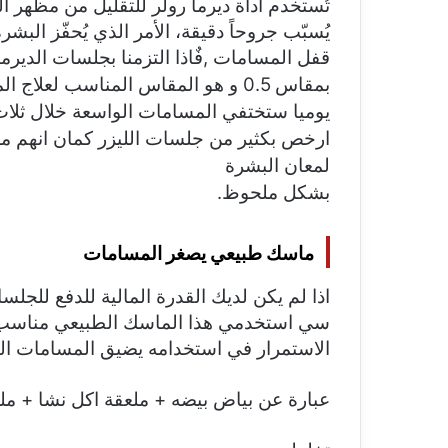
تُستخدم أداة ديرما رولر للتقليل من مظهر
يُسبّب جروحاً دقيقة، الأمر الذي يُحفّز ا
قفل المسامات ,
فٌاذا التزمنا بجلسات الدير
بمقاس 0.5 و هو المقاس المناسب لع
يوميا
ستختفي المسامات الواسعة خلال ثلا
ارخص بكثير من جلسات الليزر كمان انهم معا
لمعان البشرة
بشكل ملحوظ.
ماسك طبيعي يصغر المسامات
اذا لم يكن لديك القدرة المالية للدفع للجلس
سي استخدمي هذا الماسك الطبيعي مناسب لك 
الاستمرار في استخدامه يضيق المسامات ال
عبارة عن بياض بيضه + ملعقة اكل نشا + مل