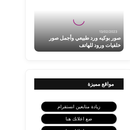
ر
ب
و
ك
ي
13/02/2023
ه
صور بوكيه ورد طبيعي وأجمل صور
و
خلفيات ورود للهاتف
ر
د
ط
ب
ي
ع
ي
مواقع مميزة
و
أ
ج
م
زيادة متابعين انستقرام
ل
ص
ضع اعلانك هنا
و