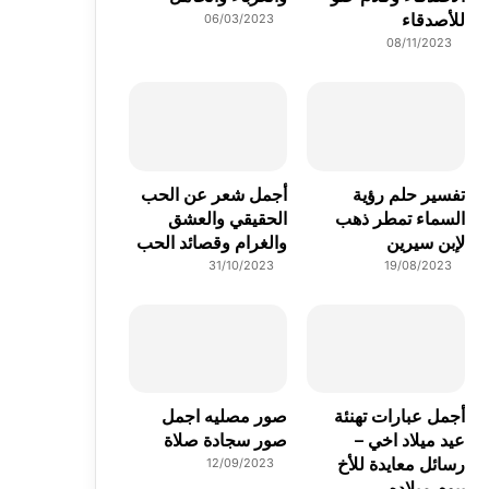
للأصدقاء
06/03/2023
08/11/2023
تفسير حلم رؤية
أجمل شعر عن الحب
السماء تمطر ذهب
الحقيقي والعشق
لإبن سيرين
والغرام وقصائد الحب
31/10/2023
19/08/2023
أجمل عبارات تهنئة
صور مصليه اجمل
عيد ميلاد اخي –
صور سجادة صلاة
رسائل معايدة للأخ
12/09/2023
بيوم ميلاده